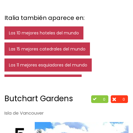
Italia también aparece en:
Los 10 mejores hoteles del mundo
Las 15 mejores catedrales del mundo
Los 11 mejores esquiadores del mundo
Los 15 mejores escudos de fútbol
Butchart Gardens
Las 10 mejores heladerías del mundo
0
0
Isla de Vancouver
Los 15 mejores futbolistas de la historia
Los 5 mejores quesos del mundo