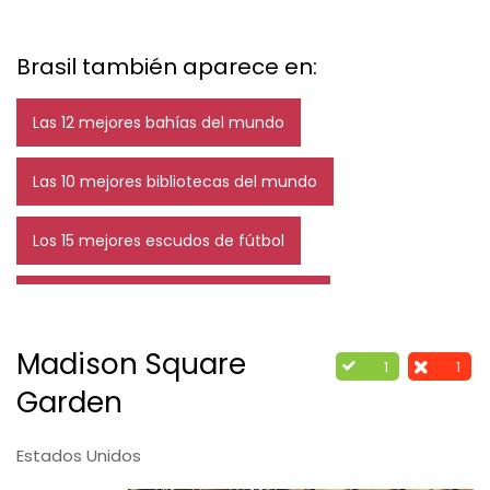
Brasil también aparece en:
Las 12 mejores bahías del mundo
Las 10 mejores bibliotecas del mundo
Los 15 mejores escudos de fútbol
Las 10 mejores heladerías del mundo
Madison Square
Los 15 mejores futbolistas de la historia
1
1
Garden
Los 11 mejores skaters de la historia
Estados Unidos