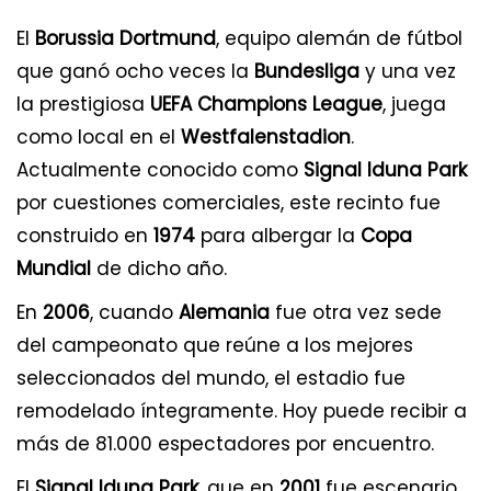
El
Borussia Dortmund
, equipo alemán de fútbol
que ganó ocho veces la
Bundesliga
y una vez
la prestigiosa
UEFA Champions League
, juega
como local en el
Westfalenstadion
.
Actualmente conocido como
Signal Iduna Park
por cuestiones comerciales, este recinto fue
construido en
1974
para albergar la
Copa
Mundial
de dicho año.
En
2006
, cuando
Alemania
fue otra vez sede
del campeonato que reúne a los mejores
seleccionados del mundo, el estadio fue
remodelado íntegramente. Hoy puede recibir a
más de 81.000 espectadores por encuentro.
El
Signal Iduna Park
, que en
2001
fue escenario