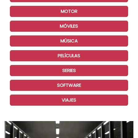
MOTOR
MÓVILES
MÚSICA
PELÍCULAS
SERIES
SOFTWARE
VIAJES