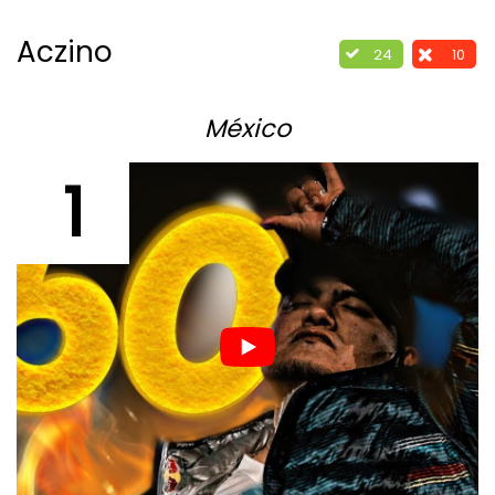
Aczino
24
10
México
1