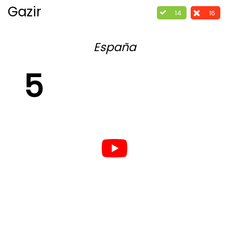
Gazir
14
16
España
5