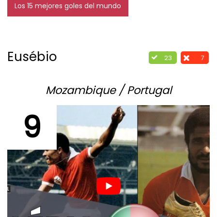
Los 15 mejores goles del mundo
Eusébio
23
7
Mozambique / Portugal
9