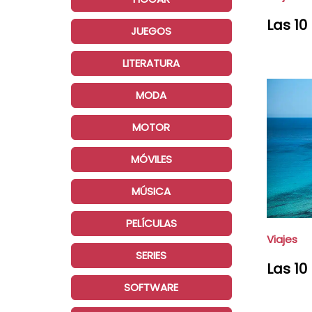
Las 1
JUEGOS
LITERATURA
MODA
MOTOR
MÓVILES
MÚSICA
PELÍCULAS
Viajes
SERIES
Las 10
SOFTWARE