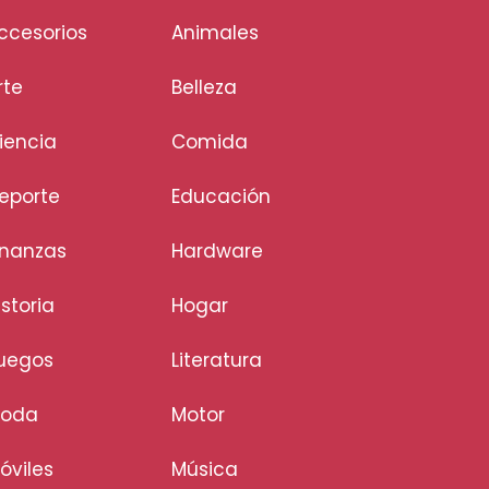
ccesorios
Animales
rte
Belleza
iencia
Comida
eporte
Educación
inanzas
Hardware
istoria
Hogar
uegos
Literatura
oda
Motor
óviles
Música