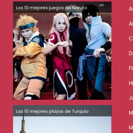
Los 10 mejores juegos de Naruto
A
A
C
D
F
H
J
Las 10 mejores playas de Turquía
M
M