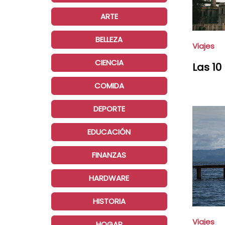
ARTE
BELLEZA
Viajes
CIENCIA
Las 10
COMIDA
DEPORTE
EDUCACIÓN
FINANZAS
HARDWARE
HISTORIA
Viajes
HOGAR