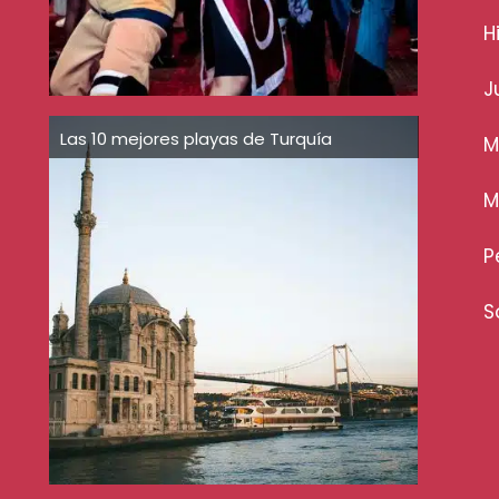
H
J
Las 10 mejores playas de Turquía
M
M
P
S