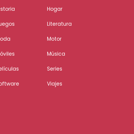
istoria
Hogar
uegos
Literatura
oda
Motor
óviles
Música
elículas
Series
oftware
Viajes