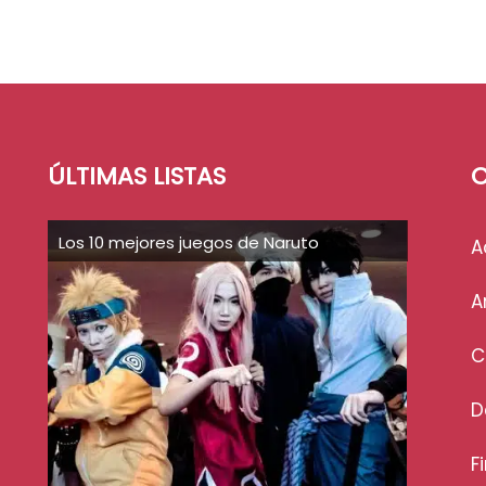
ÚLTIMAS LISTAS
C
Los 10 mejores juegos de Naruto
A
A
C
D
F