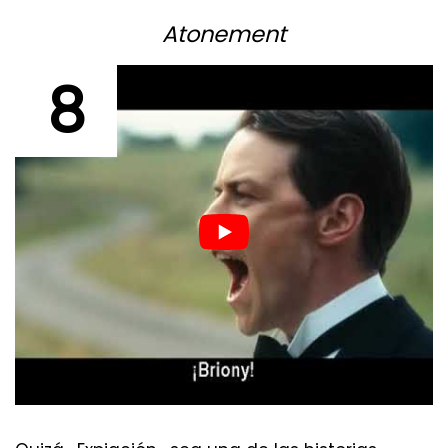
Atonement
8