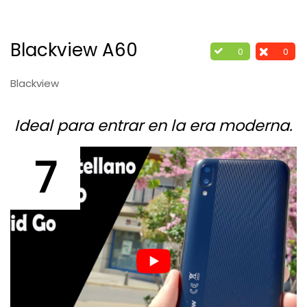
Los 7 mejores móviles Xiaomi
Blackview A60
Los 10 mejores teléfonos gama media
0
0
Blackview
Ideal para entrar en la era moderna.
7