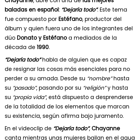
Chayanne
, abre con una de
las mejores
baladas en español
:
“Dejaría todo”
. Este tema
fue compuesto por
Estéfano
, productor del
álbum y quien fuera uno de los integrantes del
dúo
Donato y Estéfano
a mediados de la
década de
1990
.
“Dejaría todo”
habla de alguien que es capaz
de resignar las cosas más esenciales para no
perder a su amada. Desde su
“nombre”
hasta
su
“pasado”
, pasando por su
“religión”
y hasta
su
“propia vida”
, está dispuesto a desprenderse
de la totalidad de los elementos que marcan
su existencia, según afirma bajo juramento.
En el videoclip de
“Dejaría todo”
,
Chayanne
canta mientras unas mujeres bailan en el agua