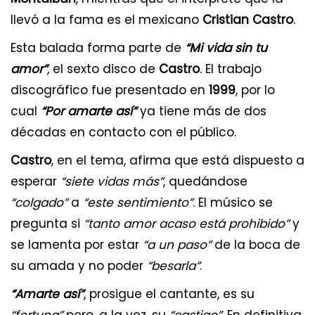
llevó a la fama es el mexicano
Cristian Castro
.
Esta balada forma parte de
“Mi vida sin tu
amor”
, el sexto disco de
Castro
. El trabajo
discográfico fue presentado en
1999
, por lo
cual
“Por amarte así”
ya tiene más de dos
décadas en contacto con el público.
Castro
, en el tema, afirma que está dispuesto a
esperar
“siete vidas más”
, quedándose
“colgado”
a
“este sentimiento”
. El músico se
pregunta si
“tanto amor acaso está prohibido”
y
se lamenta por estar
“a un paso”
de la boca de
su amada y no poder
“besarla”
.
“Amarte así”
, prosigue el cantante, es su
“fortuna”
pero, a la vez, su
“castigo”
. En definitiva,