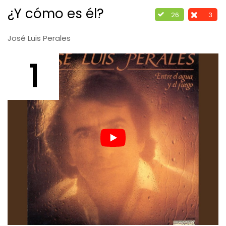
¿Y cómo es él?
26
3
José Luis Perales
1