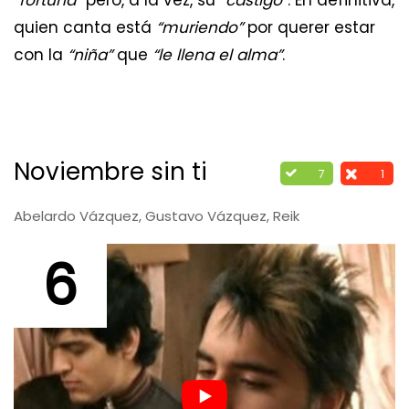
quien canta está
“muriendo”
por querer estar
con la
“niña”
que
“le llena el alma”
.
Noviembre sin ti
7
1
Abelardo Vázquez, Gustavo Vázquez, Reik
6