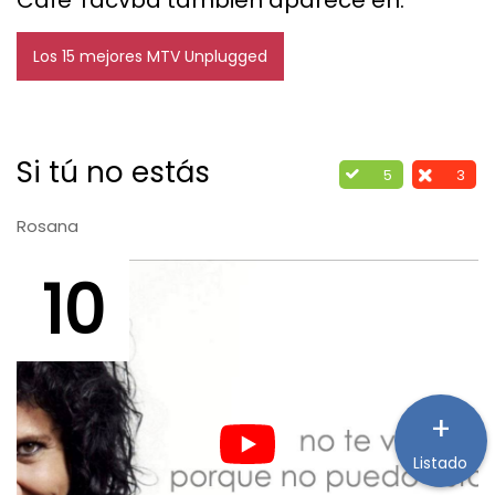
Los 15 mejores MTV Unplugged
Si tú no estás
5
3
Rosana
10
+
Listado