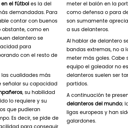
en el fútbol
es la del
meter el balón en la port
 más demandadas. Para
como defensa o para de
sable contar con buenos
son sumamente apreciada
o obstante, como en
a sus delanteros.
buen delantero se
Al hablar de delantero 
pacidad para
bandas extremas, no a 
orando con el resto de
meter más goles. Cabe 
equipo el goleador no es
e las cualidades más
delanteros suelen ser t
e señalar su capacidad
partidos.
ompañeros
, su habilidad
A continuación te prese
do lo requiere y su
delanteros del mundo
; 
cos que pudieran
ligas europeas y han si
po. Es decir, se pide de
galardones.
cilidad para conseguir