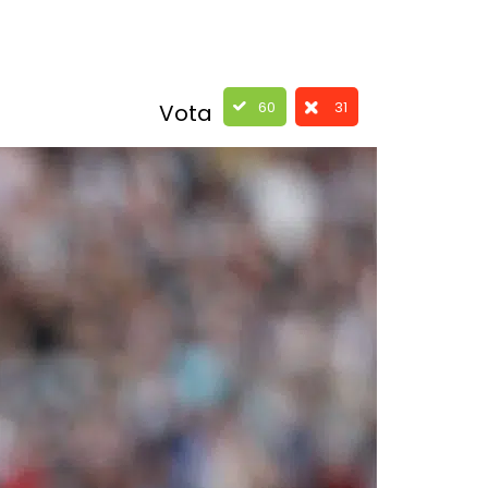
60
31
Vota