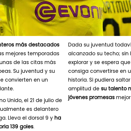
lanteros más destacados
Dada su juventud todav
las mejores temporadas
alcanzado su techo; sin
gunas de las citas más
explorar y se espera que
peas. Su juventud y su
consiga convertirse en u
le convierten en un
historia. Si pudiera salt
lante.
amplitud de
su talento 
jóvenes promesas
mejor
o Unido, el 21 de julio de
tualmente es delantero
a. Lleva el dorsal 9 y
ha
ria 139 goles
.