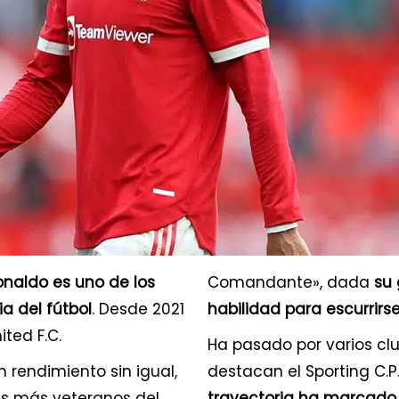
onaldo es uno de los
Comandante», dada
su 
a del fútbol
. Desde 2021
habilidad para escurrirs
ted F.C.
Ha pasado por varios clu
 rendimiento sin igual,
destacan el Sporting C.P.,
res más veteranos del
trayectoria ha marcado 