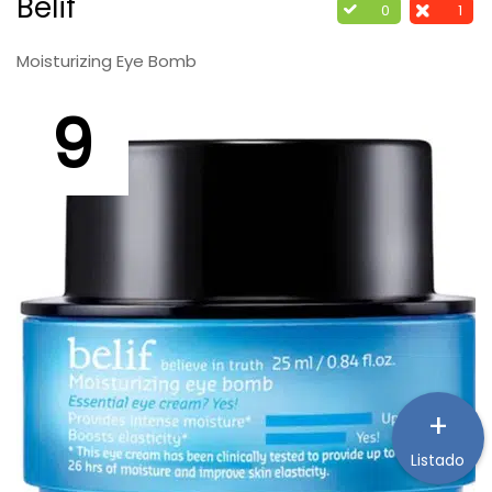
Belif
Los 10 mejores jabones para la cara
0
1
Moisturizing Eye Bomb
9
+
Listado