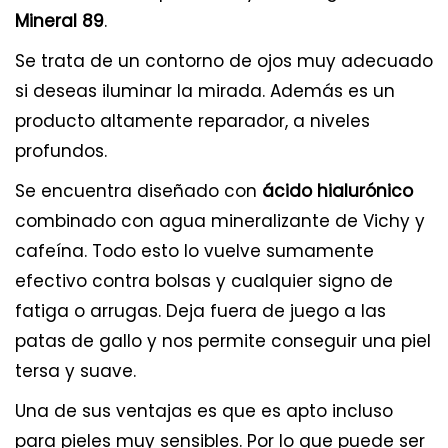
Mineral 89
.
Se trata de un contorno de ojos muy adecuado
si deseas iluminar la mirada. Además es un
producto altamente reparador, a niveles
profundos.
Se encuentra diseñado con
ácido hialurónico
combinado con agua mineralizante de Vichy y
cafeína. Todo esto lo vuelve sumamente
efectivo contra bolsas y cualquier signo de
fatiga o arrugas. Deja fuera de juego a las
patas de gallo y nos permite conseguir una piel
tersa y suave.
Una de sus ventajas es que es apto incluso
para pieles muy sensibles. Por lo que puede ser