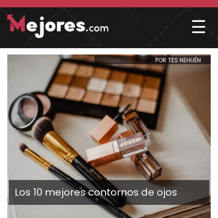
☰
POR TES NEHUÉN
Los 10 mejores contornos de ojos