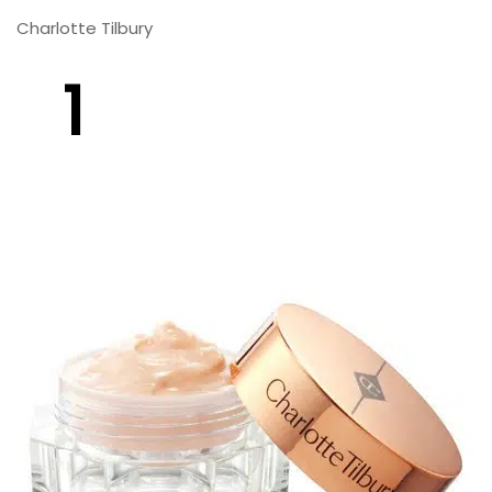
Charlotte Tilbury
1