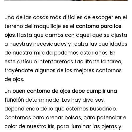
Una de las cosas más difíciles de escoger en el
terreno del maquillaje es el
contorno para los
ojos
. Hasta que damos con aquel que se ajusta
a nuestras necesidades y realza las cualidades
de nuestra mirada podemos estar años. En
este artículo intentaremos facilitarte la tarea,
trayéndote algunos de los mejores contornos
de ojos.
Un
buen contorno de ojos debe cumplir una
función
determinada. Los hay diversos,
dependiendo de lo que estemos buscando.
Contornos para drenar bolsas, para potenciar el
color de nuestro iris, para iluminar las ojeras y