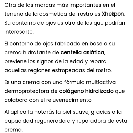
Otra de las marcas más importantes en el
terreno de la cosmética del rostro es
Xhekpon
.
Su contorno de ojos es otro de los que podrían
interesarte.
El contorno de ojos fabricado en base a su
crema hidratante de
centella asiática
,
previene los signos de la edad y repara
aquellas regiones estropeadas del rostro.
Es una crema con una fórmula multiactiva
dermoprotectora de
colágeno hidrolizado
que
colabora con el rejuvenecimiento.
Al aplicarla notarás la piel suave, gracias a la
capacidad regeneradora y reparadora de esta
crema.