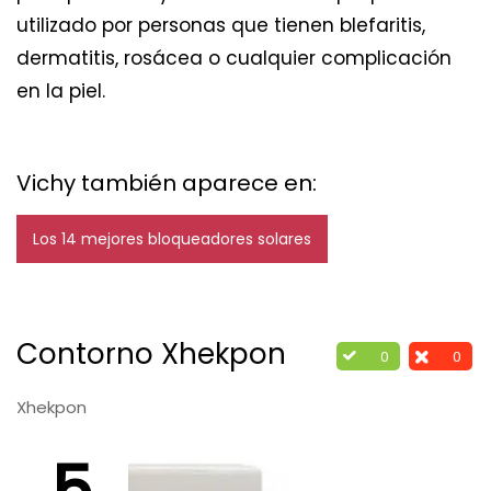
utilizado por personas que tienen blefaritis,
dermatitis, rosácea o cualquier complicación
en la piel.
Vichy también aparece en:
Los 14 mejores bloqueadores solares
Contorno Xhekpon
0
0
Xhekpon
5