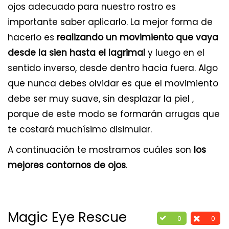
ojos adecuado para nuestro rostro es
importante saber aplicarlo. La mejor forma de
hacerlo es
realizando un movimiento que vaya
desde la sien hasta el lagrimal
y luego en el
sentido inverso, desde dentro hacia fuera. Algo
que nunca debes olvidar es que el movimiento
debe ser muy suave, sin desplazar la piel ,
porque de este modo se formarán arrugas que
te costará muchísimo disimular.
A continuación te mostramos cuáles son
los
mejores contornos de ojos
.
Magic Eye Rescue
0
0