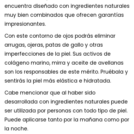
encuentra diseñado con ingredientes naturales
muy bien combinados que ofrecen garantías
impresionantes.
Con este contorno de ojos podrás eliminar
arrugas, ojeras, patas de gallo y otras
imperfecciones de la piel. Sus activos de
colágeno marino, mirra y aceite de avellanas
son los responsables de este mérito. Pruébala y
sentirás la piel más elástica e hidratada.
Cabe mencionar que al haber sido
desarrollada con ingredientes naturales puede
ser utilizada por personas con todo tipo de piel.
Puede aplicarse tanto por la mañana como por
la noche.