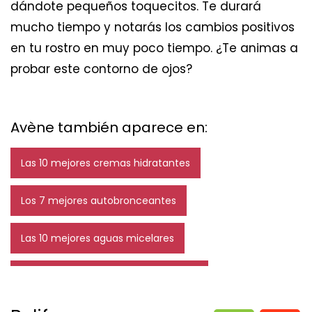
dándote pequeños toquecitos. Te durará
mucho tiempo y notarás los cambios positivos
en tu rostro en muy poco tiempo. ¿Te animas a
probar este contorno de ojos?
Avène también aparece en:
Las 10 mejores cremas hidratantes
Los 7 mejores autobronceantes
Las 10 mejores aguas micelares
Los 14 mejores bloqueadores solares