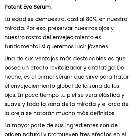
Potent Eye Serum
.
La edad se demuestra, casi al 80%, en nuestra
mirada. Por eso, preservar nuestros ojos y
nuestro rostro del envejecimiento es
fundamental si queremos lucir jóvenes.
Una de sus ventajas más destacables es que
posee un efecto revitalizador y antifatiga. De
hecho, es el primer sérum que sirve para tratar
el envejeciemiento global de la zona de los
ojos. En poco tiempo tu piel se verá elástica y
suave y toda la zona de la mirada y el arco de
la oreja se notarán mucho más definidos.
La mayor parte de sus ingredientes son de
origen natural y promueven tres efectos en el