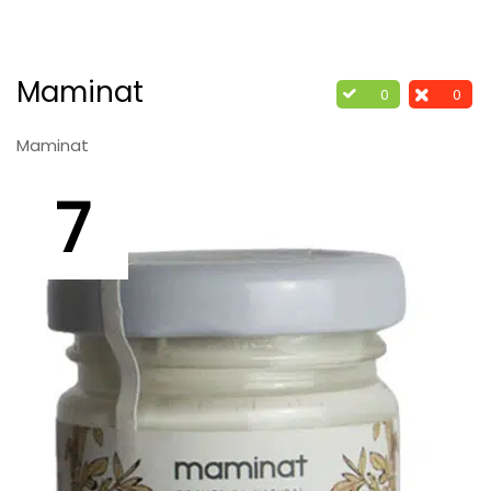
Maminat
0
0
Maminat
7