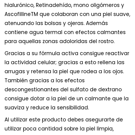
hialurónico, Retinadehído, mono oligómeros y
AscofillineTM que colaboran con una piel suave,
atenuando las bolsas y ojeras. Además
contiene agua termal con efectos calmantes
para aquellas zonas adoloridas del rostro.
Gracias a su fórmula activa consigue reactivar
la actividad celular; gracias a esto rellena las
arrugas y retensa la piel que rodea a los ojos.
También gracias a los efectos
descongestionantes del sulfato de dextrano
consigue dotar a la piel de un calmante que la
suaviza y reduce la sensibilidad.
Al utilizar este producto debes asegurarte de
utilizar poca cantidad sobre la piel limpia,