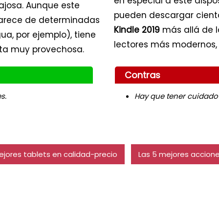
en especial a este dispo
ajosa. Aunque este
pueden descargar cientos
carece de determinadas
Kindle 2019
más allá de l
ua, por ejemplo), tiene
lectores más modernos, 
ulta muy provechosa.
Contras
s.
Hay que tener cuidado
ejores tablets en calidad-precio
Las 5 mejores acciones