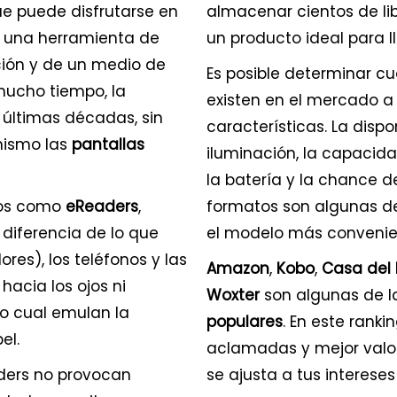
e puede disfrutarse en
almacenar cientos de l
de una herramienta de
un producto ideal para l
ción y de un medio de
Es posible determinar c
mucho tiempo, la
existen en el mercado a 
s últimas décadas, sin
características. La disp
nismo las
pantallas
iluminación, la capacid
la batería y la chance de
dos como
eReaders
,
formatos son algunas de 
 diferencia de lo que
el modelo más convenie
es), los teléfonos y las
Amazon
,
Kobo
,
Casa del 
 hacia los ojos ni
Woxter
son algunas de l
lo cual emulan la
populares
. En este rank
el.
aclamadas y mejor valo
aders no provocan
se ajusta a tus interese