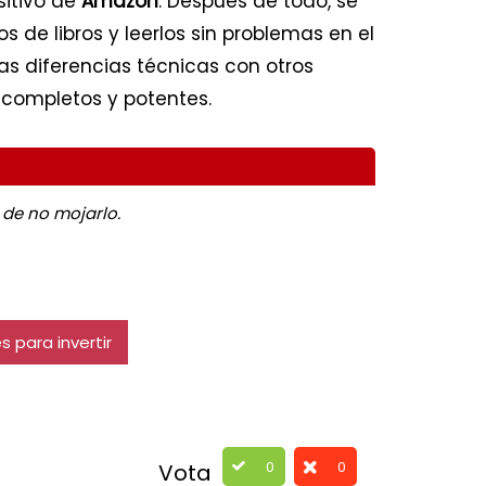
sitivo de
Amazon
. Después de todo, se
 de libros y leerlos sin problemas en el
as diferencias técnicas con otros
completos y potentes.
 de no mojarlo.
 para invertir
0
0
Vota