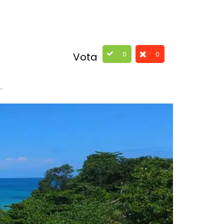
0
0
Vota