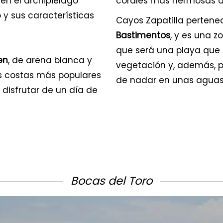
en el archipiélago
corales más hermosas de
 sus características
Cayos Zapatilla pertene
Bastimentos
, y es una 
que será una playa que 
en
, de arena blanca y
vegetación y, además, po
s costas más populares
de nadar en unas aguas 
disfrutar de un día de
Bocas del Toro