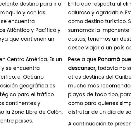
celente destino para ir a
En lo que respecta al cl
ranquilo y con las
caluroso y agradable. 
 se encuentra
como destino turístico. 
s Atlántico y Pacífico y
sumamos la imponente v
laya que contienen un
costas, tenemos un dest
desee viajar a un país c
en Centro América. Es un
Pese a que
Panamá puede
a y se encuentra
descansar
, todavía no 
cífico, el Océano
otros destinos del Carib
posición geográfica es
mucho más recomendable
égico para el tráfico
playas de todo tipo, pa
os continentes y
como para quienes simpl
 la Zona Libre de Colón,
disfrutar de un día de so
entre países.
A continuación te pres