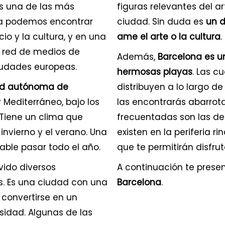
s una de las más
figuras relevantes del ar
lla podemos encontrar
ciudad. Sin duda es
un d
io y la cultura, y en una
ame el arte o la cultura
.
 red de medios de
Además,
Barcelona es un
ciudades europeas.
hermosas playas
. Las c
dad autónoma de
distribuyen a lo largo de
r Mediterráneo, bajo los
las encontrarás abarrot
. Tiene un clima que
frecuentadas son las del
l invierno y el verano. Una
existen en la periferia r
ble pasar todo el año.
que te permitirán disfru
ivido diversos
A continuación te pres
os. Es una ciudad con una
Barcelona
.
a convertirse en un
sidad. Algunas de las