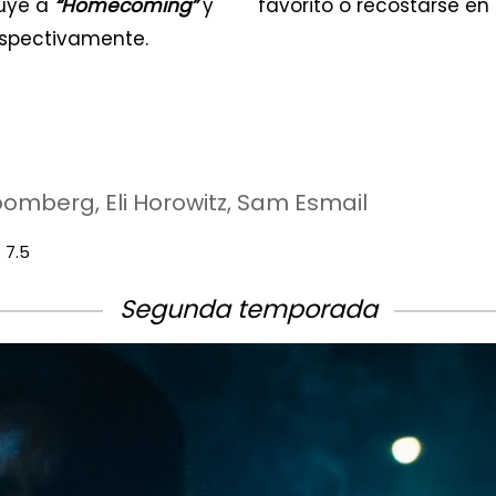
luye a
“Homecoming”
y
favorito o recostarse en
spectivamente.
omberg, Eli Horowitz, Sam Esmail
 7.5
Segunda temporada