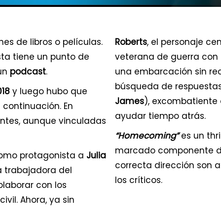
s de libros o películas.
Roberts
, el personaje ce
sta tiene un punto de
veterana de guerra con 
 un
podcast
.
una embarcación sin reco
búsqueda de respuesta
018
y luego hubo que
James
), excombatiente
 continuación. En
ayudar tiempo atrás.
rentes, aunque vinculadas
“Homecoming”
es un thri
marcado componente dra
omo protagonista a
Julia
correcta dirección son 
a trabajadora del
los críticos.
olaborar con los
vil. Ahora, ya sin