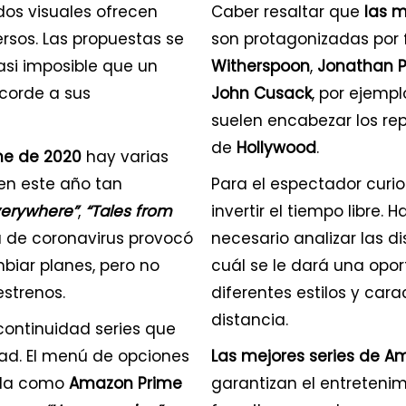
dos visuales ofrecen
Caber resaltar que
las m
rsos. Las propuestas se
son protagonizadas por
asi imposible que un
Witherspoon
,
Jonathan P
corde a sus
John Cusack
, por ejempl
suelen encabezar los rep
de
Hollywood
.
me de 2020
hay varias
en este año tan
Para el espectador curioso
Everywhere”
,
“Tales from
invertir el tiempo libre. 
 de coronavirus provocó
necesario analizar las di
biar planes, pero no
cuál se le dará una opor
strenos.
diferentes estilos y cara
distancia.
continuidad series que
ad. El menú de opciones
Las mejores series de A
da como
Amazon Prime
garantizan el entretenimi