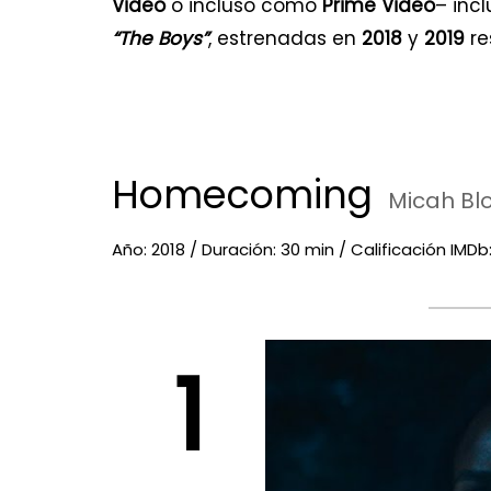
Video
o incluso como
Prime Video
– inc
“The Boys”
, estrenadas en
2018
y
2019
re
Homecoming
Micah Blo
Año: 2018 / Duración: 30 min / Calificación IMDb:
1