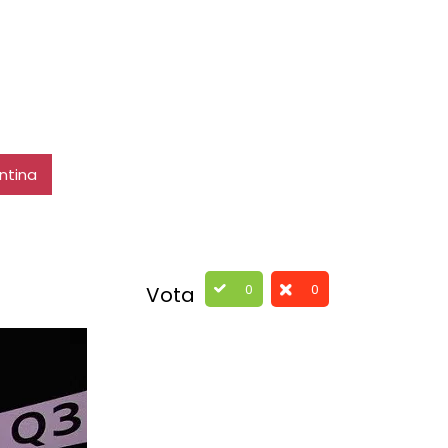
ntina
0
0
Vota