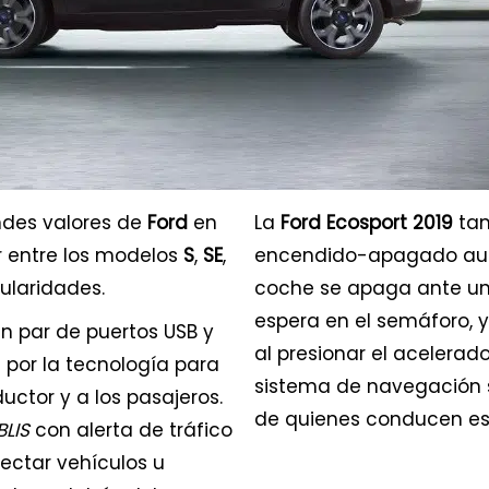
ndes valores de
Ford
en
La
Ford Ecosport 2019
tam
ir entre los modelos
S
,
SE
,
encendido-apagado auto
ularidades.
coche se apaga ante una
espera en el semáforo,
un par de puertos USB y
al presionar el acelerad
por la tecnología para
sistema de navegación s
ctor y a los pasajeros.
de quienes conducen es
BLIS
con alerta de tráfico
ectar vehículos u