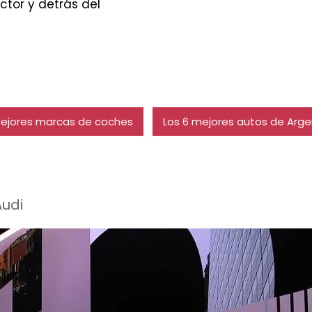
ctor y detrás del
mejores marcas de coches
Los 6 mejores autos de Arge
Audi