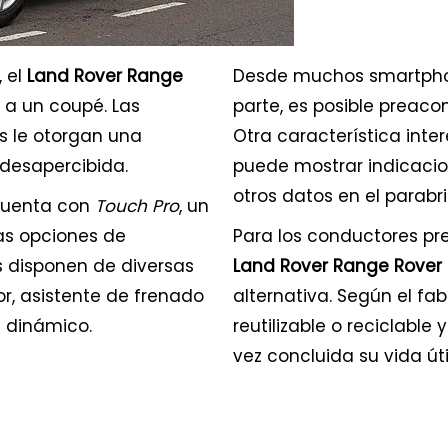
, el
Land Rover Range
Desde muchos smartphone
 a un coupé. Las
parte, es posible preaco
as le otorgan una
Otra característica inte
desapercibida.
puede mostrar indicacio
otros datos en el parabri
uenta con
Touch Pro
, un
as opciones de
Para los conductores pr
 disponen de diversas
Land Rover Range Rover
r, asistente de frenado
alternativa. Según el fab
d dinámico.
reutilizable o reciclable
vez concluida su vida útil