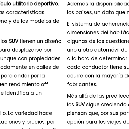
culo utilitario deportivo
.
Además la disponibilida
s características
los países, un dato que 
eno y de los modelos de
El sistema de adherencia
dimensiones del habitác
 los
SUV
tienen un diseño
algunas de las cuestion
para desplazarse por
uno u otro automóvil de 
, aunque con propiedades
a la hora de determinar
modamente en calles de
cada conductor tiene su
s para andar por la
ocurre con la mayoría de 
en rendimiento off
fabricantes.
e identifica a un
Más allá de las predilecc
los
SUV
sigue creciendo 
io. La variedad hace
piensan que, por sus part
aciones y precios, por
opción para los viajes de