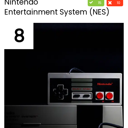
Nintendo
15
10
Entertainment System (NES)
8