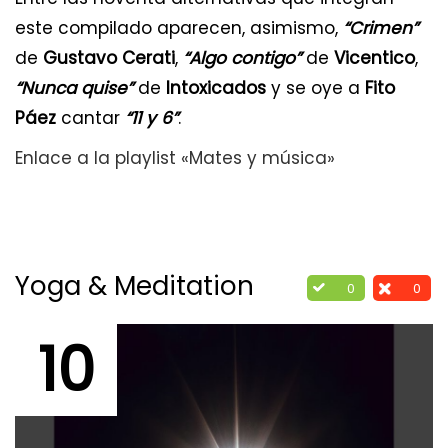
este compilado aparecen, asimismo,
“Crimen”
de
Gustavo Cerati
,
“Algo contigo”
de
Vicentico
,
“Nunca quise”
de
Intoxicados
y se oye a
Fito
Páez
cantar
“11 y 6”
.
Enlace a la playlist «Mates y música»
Yoga & Meditation
0
0
10