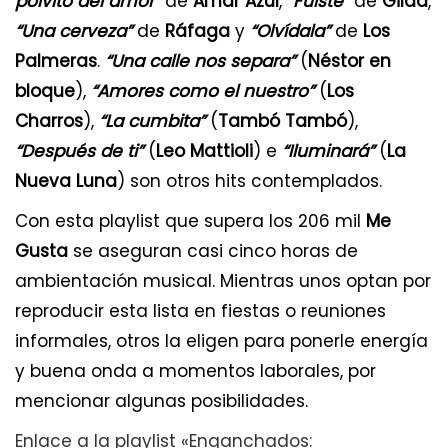
polvito del amor”
de
Amar Azul
,
“Fuiste”
de
Gilda
,
“Una cerveza”
de
Ráfaga
y
“Olvídala”
de
Los
Palmeras
.
“Una calle nos separa”
(
Néstor en
bloque
),
“Amores como el nuestro”
(
Los
Charros
),
“La cumbita”
(
Tambó Tambó
),
“Después de ti”
(
Leo Mattioli
) e
“Iluminará”
(
La
Nueva Luna
) son otros hits contemplados.
Con esta playlist que supera los 206 mil
Me
Gusta
se aseguran casi cinco horas de
ambientación musical. Mientras unos optan por
reproducir esta lista en fiestas o reuniones
informales, otros la eligen para ponerle energía
y buena onda a momentos laborales, por
mencionar algunas posibilidades.
Enlace a la playlist «Enganchados: