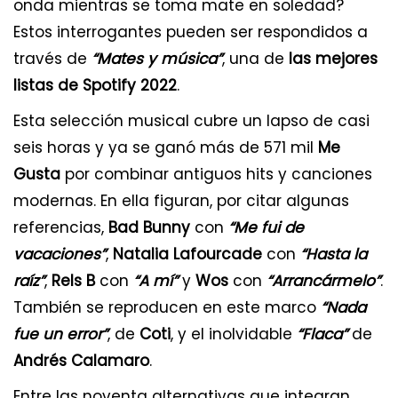
onda mientras se toma mate en soledad?
Estos interrogantes pueden ser respondidos a
través de
“Mates y música”
, una de
las mejores
listas de Spotify 2022
.
Esta selección musical cubre un lapso de casi
seis horas y ya se ganó más de 571 mil
Me
Gusta
por combinar antiguos hits y canciones
modernas. En ella figuran, por citar algunas
referencias,
Bad Bunny
con
“Me fui de
vacaciones”
,
Natalia Lafourcade
con
“Hasta la
raíz”
,
Rels B
con
“A mí”
y
Wos
con
“Arrancármelo”
.
También se reproducen en este marco
“Nada
fue un error”
, de
Coti
, y el inolvidable
“Flaca”
de
Andrés Calamaro
.
Entre las noventa alternativas que integran