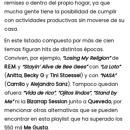
remises o dentro del propio hogar, ya que
mucha gente tiene la posibilidad de cumplir
con actividades productivas sin moverse de su
casa.
En este listado compuesto por más de cien
temas figuran hits de distintas épocas.
Conviven, por ejemplo,
“Losing My Religion”
de
R.E.M.
y
“Stayin’ Alive de Bee Gees”
con
“La Loto”
(
Anitta
,
Becky G
y
Tini Stoessel
) y con
“NASA”
(
Camilo
y
Alejandro Sanz
). Tampoco quedan
afuera
“Vida de rico”
,
“Ojitos lindos”
,
“Stand by
Me”
ni la
Bizarrap Session
junto a
Quevedo
, por
mencionar otras alternativas que se pueden
encontrar en esta playlist que ha superado los
550 mil
Me Gusta
.