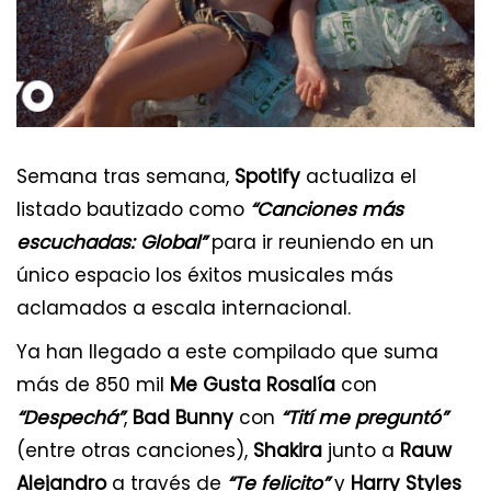
Semana tras semana,
Spotify
actualiza el
listado bautizado como
“Canciones más
escuchadas: Global”
para ir reuniendo en un
único espacio los éxitos musicales más
aclamados a escala internacional.
Ya han llegado a este compilado que suma
más de 850 mil
Me Gusta
Rosalía
con
“Despechá”
,
Bad Bunny
con
“Tití me preguntó”
(entre otras canciones),
Shakira
junto a
Rauw
Alejandro
a través de
“Te felicito”
y
Harry Styles