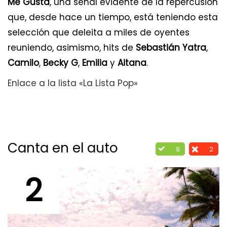
Me Gusta
, una señal evidente de la repercusión
que, desde hace un tiempo, está teniendo esta
selección que deleita a miles de oyentes
reuniendo, asimismo, hits de
Sebastián Yatra
,
Camilo
,
Becky G
,
Emilia
y
Aitana
.
Enlace a la lista «La Lista Pop»
Canta en el auto
9
2
2