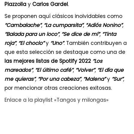
Piazzolla
y
Carlos Gardel
.
Se proponen aquí clásicos inolvidables como
“Cambalache”
,
“La cumparsita”
,
“Adiós Nonino”
,
“Balada para un loco”
,
“Se dice de mí”
,
“Tinta
roja”
,
“El choclo”
y
“Uno”
. También contribuyen a
que esta selección se destaque como una de
las mejores listas de Spotify 2022
“Los
mareados”
,
“El último café”
,
“Volver”
,
“El día que
me quieras”
,
“Por una cabeza”
,
“Malena”
y
“Sur”
,
por mencionar otras creaciones exitosas.
Enlace a la playlist «Tangos y milongas»