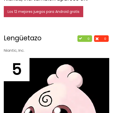
Los 12 mejores juegos para Android gratis
Lengüetazo
0
0
Niantic, Inc.
5