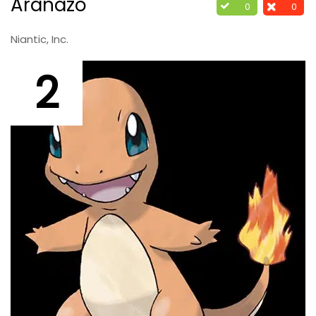
Arañazo
0
0
Niantic, Inc.
2