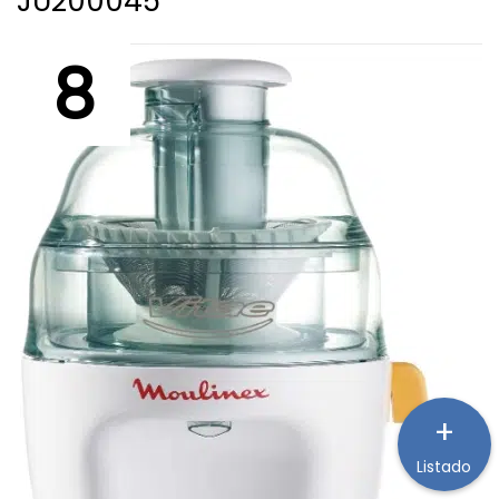
JU200045
8
+
Listado