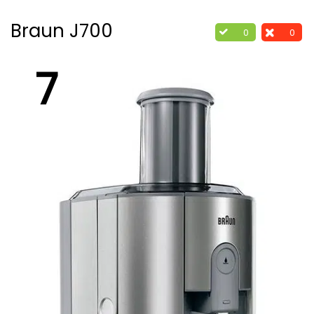
Braun J700
0
0
7